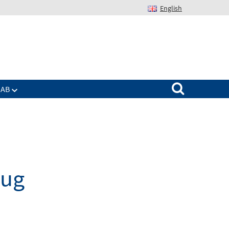
English
Suchen nach:
IAB
zug