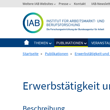
Springe
Weitere IAB Websites
Presse
Kontakt
IAB-Newslet
zum
Inhalt
THEMEN
PUBLIKATIONEN
VERANSTA
Startseite
»
Publikationen
»
Erwerbstätigkeit un
Erwerbstätigkeit 
Beschreibung