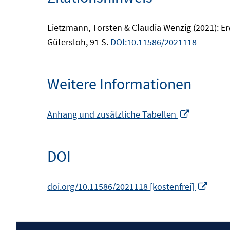
Lietzmann, Torsten & Claudia Wenzig (2021): E
Gütersloh, 91 S.
DOI:10.11586/2021118
Weitere Informationen
In
Anhang und zusätzliche Tabellen
neuem
Fenster
DOI
öffnen
In
doi.org/10.11586/2021118 [kostenfrei]
neue
Fenst
öffne