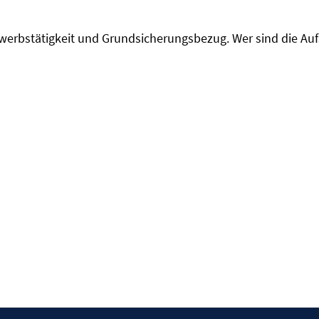
rwerbstätigkeit und Grundsicherungsbezug. Wer sind die Auf
m
er
n