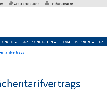
ter
Gebärdensprache
Leichte Sprache
LTUNGEN
GRAFIK UND DATEN
TEAM
KARRIERE
DAS 
entarifvertrags
ächentarifvertrags