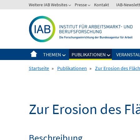
Springe
Weitere IAB Websites
Presse
Kontakt
IAB-Newslet
zum
Inhalt
THEMEN
PUBLIKATIONEN
VERANSTA
Startseite
»
Publikationen
»
Zur Erosion des Fläch
Zur Erosion des Fl
Beschreibung