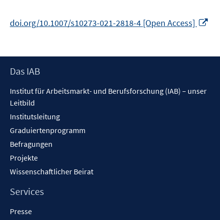
In
doi.org/10.1007/s10273-021-2818-4 [Open Access]
ne
Fe
öf
Footer
Das IAB
Inhalt
Institut für Arbeitsmarkt- und Berufsforschung (IAB) – unser
Leitbild
Institutsleitung
Graduiertenprogramm
Befragungen
Projekte
Wissenschaftlicher Beirat
Services
Presse