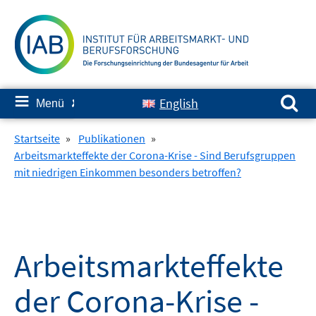
Springe
zum
Inhalt
Suchen nach:
≡
English
Menü
✘
Startseite
»
Publikationen
»
Arbeitsmarkteffekte der Corona-Krise - Sind Berufsgruppen
mit niedrigen Einkommen besonders betroffen?
Arbeitsmarkteffekte
der Corona-Krise -