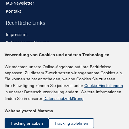
IAB-Newsletter
Kontakt
Rechtliche Links
Impressum
Datenschutzerklärung
Erklärung zur Barrierefreiheit
Verwendung von Cookies und anderen Technologien
Barrieren melden
Wir möchten unsere Online-Angebote auf Ihre Bedürfnisse
Social-Media-Kanäle
anpassen. Zu diesem Zweck setzen wir sogenannte Cookies ein.
Sie können selbst entscheiden, welche Cookies Sie zulassen.
BlueSky
Ihre Einwilligung können Sie jederzeit unter
Cookie-Einstellungen
YouTube
in unserer Datenschutzerklärung ändern. Weitere Informationen
LinkedIn
finden Sie in unserer
Datenschutzerklärung
.
XING
Webanalysetool Matomo
kununu
Netiquette
Tracking erlauben
Tracking ablehnen