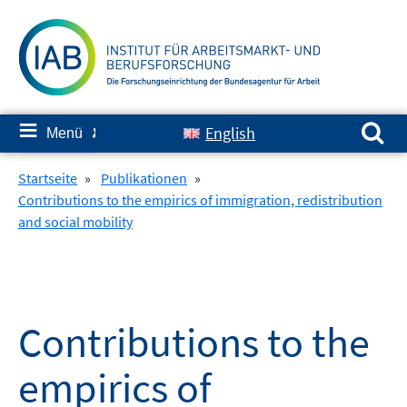
Springe
zum
Inhalt
Suchen nach:
≡
English
Menü
✘
Startseite
»
Publikationen
»
Contributions to the empirics of immigration, redistribution
and social mobility
Contributions to the
empirics of