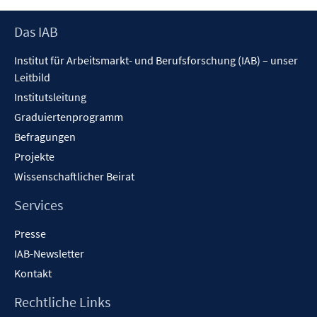
öffnen
Footer
Das IAB
Inhalt
Institut für Arbeitsmarkt- und Berufsforschung (IAB) – unser
Leitbild
Institutsleitung
Graduiertenprogramm
Befragungen
Projekte
Wissenschaftlicher Beirat
Services
Presse
IAB-Newsletter
Kontakt
Rechtliche Links