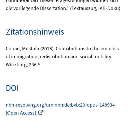
Lohnmobilität? Diesen Fragestellungen widmet sich
die vorliegende Dissertation." (Textauszug, IAB-Doku)
Zitationshinweis
Coban, Mustafa (2018): Contributions to the empirics
of immigration, redistribution and social mobility.
Würzburg, 236 S.
DOI
nbn-resolving.org/urn:nbn:de:bvb:20-opus-148934
In
[Open Access]
neuem
Fenster