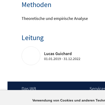
Methoden
Theoretische und empirische Analyse
Leitung
Lucas Guichard
01.01.2019 - 31.12.2022
Footer
Das IAB
Service
Inhalt
Institut für Arbeitsmarkt- und
Presse
Verwendung von Cookies und anderen Techn
Berufsforschung (IAB) – unser Leitbild
IAB-Newsl