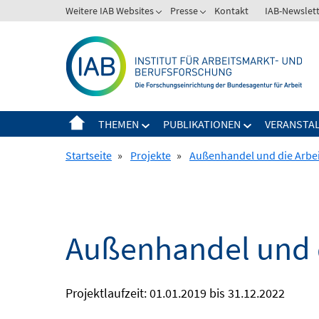
Springe
Weitere IAB Websites
Presse
Kontakt
IAB-Newslet
zum
Inhalt
THEMEN
PUBLIKATIONEN
VERANSTA
Startseite
»
Projekte
»
Außenhandel und die Arbei
Außenhandel und d
Projektlaufzeit: 01.01.2019 bis 31.12.2022