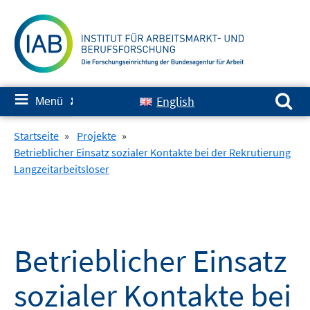
Springe
zum
Inhalt
Suchen nach:
≡
English
Menü
✘
Startseite
»
Projekte
»
Betrieblicher Einsatz sozialer Kontakte bei der Rekrutierung
Langzeitarbeitsloser
Betrieblicher Einsatz
sozialer Kontakte bei