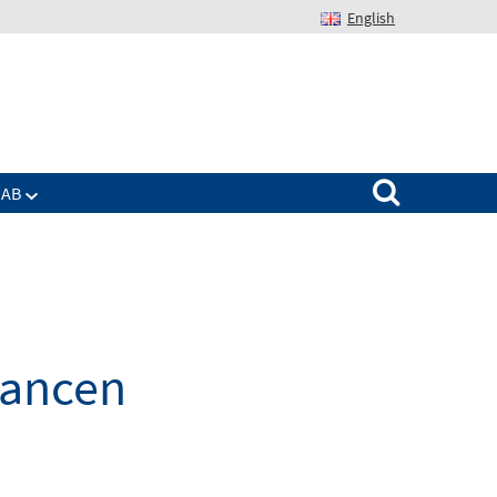
English
Suchen nach:
IAB
hancen