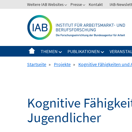
Springe
Weitere IAB Websites
Presse
Kontakt
IAB-Newslet
zum
Inhalt
THEMEN
PUBLIKATIONEN
VERANSTA
Startseite
»
Projekte
»
Kognitive Fähigkeiten und
Kognitive Fähigke
Jugendlicher