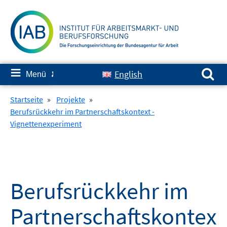
Springe
zum
Inhalt
Suchen nach:
≡
English
Menü
✘
Startseite
»
Projekte
»
Berufsrückkehr im Partnerschaftskontext -
Vignettenexperiment
Berufsrückkehr im
Partnerschaftskontex