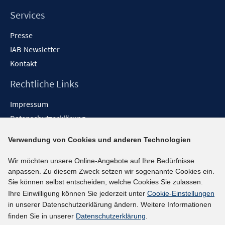
Services
Presse
IAB-Newsletter
Kontakt
Rechtliche Links
Impressum
Datenschutzerklärung
Erklärung zur Barrierefreiheit
Verwendung von Cookies und anderen Technologien
Barrieren melden
Wir möchten unsere Online-Angebote auf Ihre Bedürfnisse
Social-Media-Kanäle
anpassen. Zu diesem Zweck setzen wir sogenannte Cookies ein.
Sie können selbst entscheiden, welche Cookies Sie zulassen.
BlueSky
Ihre Einwilligung können Sie jederzeit unter
Cookie-Einstellungen
YouTube
in unserer Datenschutzerklärung ändern. Weitere Informationen
LinkedIn
finden Sie in unserer
Datenschutzerklärung
.