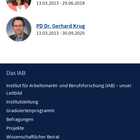
13.03.2013 - 29.06.2018
PD Dr. Gerhard Krug
13.03.2013 - 30.09.2020
Footer
Das IAB
Inhalt
Institut für Arbeitsmarkt- und Berufsforschung (IAB) – unser
Leitbild
Institutsleitung
Graduiertenprogramm
Befragungen
Projekte
Wissenschaftlicher Beirat