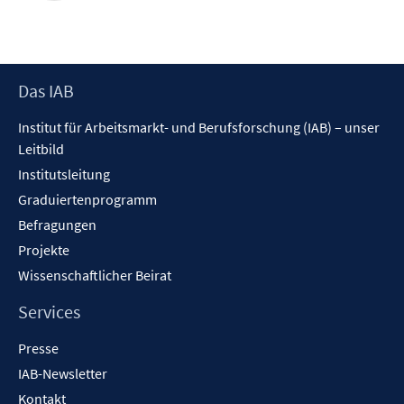
Footer
Das IAB
Inhalt
Institut für Arbeitsmarkt- und Berufsforschung (IAB) – unser
Leitbild
Institutsleitung
Graduiertenprogramm
Befragungen
Projekte
Wissenschaftlicher Beirat
Services
Presse
IAB-Newsletter
Kontakt