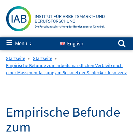
Springe
zum
Inhalt
Suchen nach:
≡
English
Menü
✘
Startseite
»
Startseite
»
Empirische Befunde zum arbeitsmarktlichen Verbleib nach
einer Massenentlassung am Beispiel der Schlecker-Insolvenz
Empirische Befunde
zum