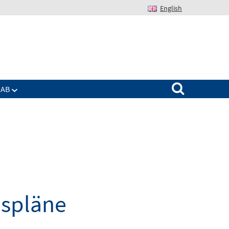
English
Suchen nach:
IAB
nspläne