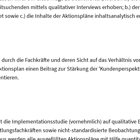
itsuchenden mittels qualitativer Interviews erhoben; b.) de
owie c.) die Inhalte der Aktionspläne inhaltsanalytisch e
s durch die Fachkräfte und deren Sicht auf das Verhältnis 
m Aktionsplan einen Beitrag zur Stärkung der 'Kundenperspek
ntieren.
t die Implementationsstudie (vornehmlich) auf qualitati
ttlungsfachkräften sowie nicht-standardisierte Beobachtu
s werden alle ausgefüllten Aktionspläne mit Hilfe quantita