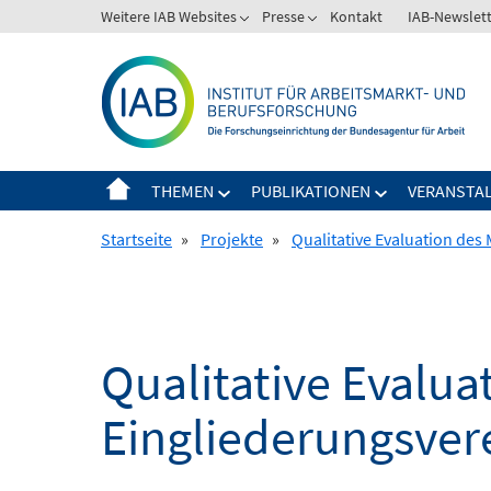
Springe
Weitere IAB Websites
Presse
Kontakt
IAB-Newslet
zum
Inhalt
THEMEN
PUBLIKATIONEN
VERANSTA
Startseite
»
Projekte
»
Qualitative Evaluation de
Qualitative Evalua
Eingliederungsver