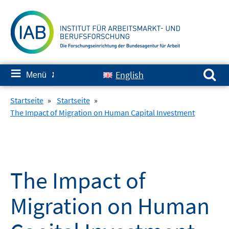
Springe
zum
Inhalt
Suchen nach:
≡
English
Menü
✘
Startseite
»
Startseite
»
The Impact of Migration on Human Capital Investment
The Impact of
Migration on Human