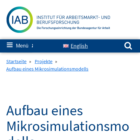
Springe
zum
Inhalt
Suchen nach:
≡
English
Menü
✘
Startseite
»
Projekte
»
Aufbau eines Mikrosimulationsmodells
Aufbau eines
Mikrosimulationsmo