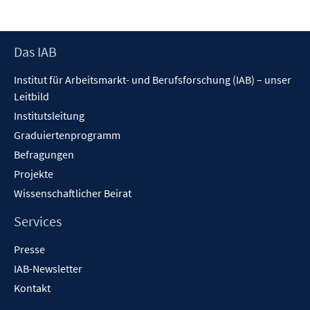
Footer
Das IAB
Inhalt
Institut für Arbeitsmarkt- und Berufsforschung (IAB) – unser
Leitbild
Institutsleitung
Graduiertenprogramm
Befragungen
Projekte
Wissenschaftlicher Beirat
Services
Presse
IAB-Newsletter
Kontakt