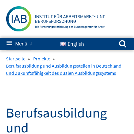
Springe
zum
Inhalt
Suchen nach:
≡
English
Menü
✘
Startseite
»
Projekte
»
Berufsausbildung und Ausbildungsstellen in Deutschland
und Zukunftsfähigkeit des dualen Ausbildungssystems
Berufsausbildung
und