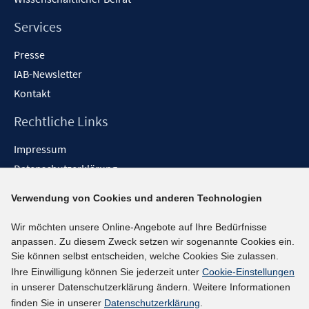
Services
Presse
IAB-Newsletter
Kontakt
Rechtliche Links
Impressum
Datenschutzerklärung
Erklärung zur Barrierefreiheit
Verwendung von Cookies und anderen Technologien
Barrieren melden
Wir möchten unsere Online-Angebote auf Ihre Bedürfnisse
Social-Media-Kanäle
anpassen. Zu diesem Zweck setzen wir sogenannte Cookies ein.
Sie können selbst entscheiden, welche Cookies Sie zulassen.
BlueSky
Ihre Einwilligung können Sie jederzeit unter
Cookie-Einstellungen
YouTube
in unserer Datenschutzerklärung ändern. Weitere Informationen
LinkedIn
finden Sie in unserer
Datenschutzerklärung
.