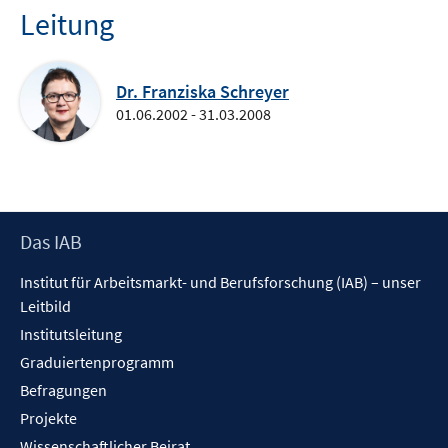
Leitung
Dr. Franziska Schreyer
01.06.2002 - 31.03.2008
Footer
Das IAB
Inhalt
Institut für Arbeitsmarkt- und Berufsforschung (IAB) – unser
Leitbild
Institutsleitung
Graduiertenprogramm
Befragungen
Projekte
Wissenschaftlicher Beirat