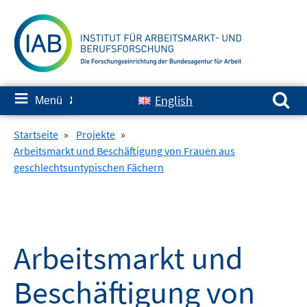
Springe
zum
Inhalt
Suchen nach:
≡
English
Menü
✘
Startseite
»
Projekte
»
Arbeitsmarkt und Beschäftigung von Frauen aus
geschlechtsuntypischen Fächern
Arbeitsmarkt und
Beschäftigung von