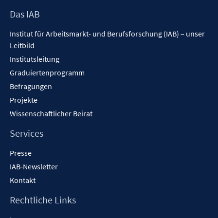
Footer
Das IAB
Inhalt
Institut für Arbeitsmarkt- und Berufsforschung (IAB) – unser
Leitbild
Institutsleitung
Graduiertenprogramm
Befragungen
Projekte
Wissenschaftlicher Beirat
Services
Presse
IAB-Newsletter
Kontakt
Rechtliche Links