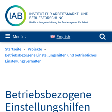
Springe
zum
Inhalt
Suchen nach:
≡
English
Menü
✘
Startseite
»
Projekte
»
Betriebsbezogene Einstellungshilfen und betriebliches
Einstellungsverhalten
Betriebsbezogene
Einstellungshilfen