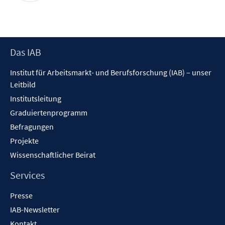
Footer
Das IAB
Inhalt
Institut für Arbeitsmarkt- und Berufsforschung (IAB) – unser
Leitbild
Institutsleitung
Graduiertenprogramm
Befragungen
Projekte
Wissenschaftlicher Beirat
Services
Presse
IAB-Newsletter
Kontakt