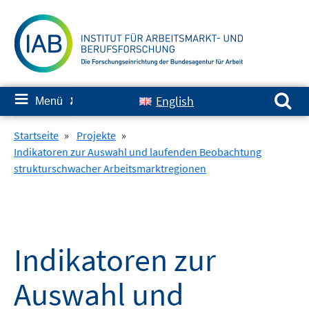
Springe
zum
Inhalt
Suchen nach:
≡
English
Menü
✘
Startseite
»
Projekte
»
Indikatoren zur Auswahl und laufenden Beobachtung
strukturschwacher Arbeitsmarktregionen
Indikatoren zur
Auswahl und