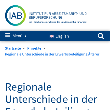
Springe
zum
Inhalt
Suchen nach:
≡
English
Menü
✘
Startseite
»
Projekte
»
Regionale Unterschiede in der Erwerbsbeteiligung Älterer
Regionale
Unterschiede in der