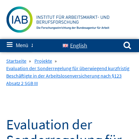
Springe
zum
Inhalt
Suchen nach:
≡
English
Menü
✘
Startseite
»
Projekte
»
Evaluation der Sonderregelung für überwiegend kurzfristig
Beschäftigte in der Arbeitslosenversicherung nach §123
Absatz 2 SGB III
Evaluation der