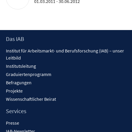
01.03.2011 - 30.06.2012
Footer
Das IAB
Inhalt
Institut für Arbeitsmarkt- und Berufsforschung (IAB) – unser
Leitbild
Institutsleitung
Graduiertenprogramm
Befragungen
Projekte
Wissenschaftlicher Beirat
Services
Presse
IAB-Newsletter