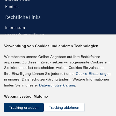
Kontakt
Rechtliche Links
Impressum
Datenschutzerklärung
Erklärung zur Barrierefreiheit
Verwendung von Cookies und anderen Technologien
Barrieren melden
Wir möchten unsere Online-Angebote auf Ihre Bedürfnisse
Social-Media-Kanäle
anpassen. Zu diesem Zweck setzen wir sogenannte Cookies ein.
Sie können selbst entscheiden, welche Cookies Sie zulassen.
BlueSky
Ihre Einwilligung können Sie jederzeit unter
Cookie-Einstellungen
YouTube
in unserer Datenschutzerklärung ändern. Weitere Informationen
LinkedIn
finden Sie in unserer
Datenschutzerklärung
.
XING
Webanalysetool Matomo
kununu
Netiquette
Tracking erlauben
Tracking ablehnen