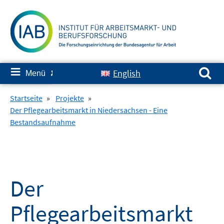
Springe
zum
Inhalt
Suchen nach:
≡
English
Menü
✘
Startseite
»
Projekte
»
Der Pflegearbeitsmarkt in Niedersachsen - Eine
Bestandsaufnahme
Der
Pflegearbeitsmarkt