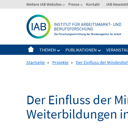
Springe
Weitere IAB Websites
Presse
Kontakt
IAB-Newslet
zum
Inhalt
THEMEN
PUBLIKATIONEN
VERANSTA
Startseite
»
Projekte
»
Der Einfluss der Mindestlo
Der Einfluss der M
Weiterbildungen i