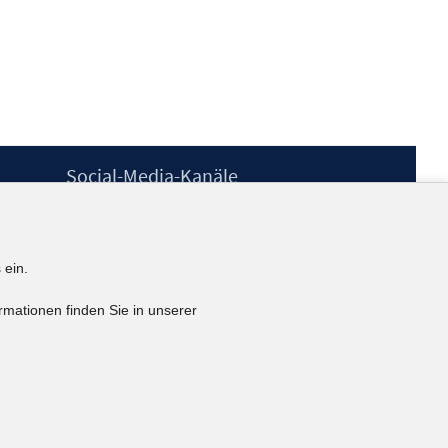
Social-Media-Kanäle
BlueSky
YouTube
LinkedIn
 ein.
XING
kununu
rmationen finden Sie in unserer
Netiquette