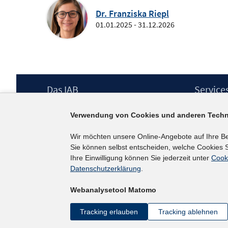
Dr. Franziska Riepl
01.01.2025 - 31.12.2026
Footer
Das IAB
Service
Inhalt
Institut für Arbeitsmarkt- und
Presse
Verwendung von Cookies und anderen Techn
Berufsforschung (IAB) – unser Leitbild
IAB-Newsl
Institutsleitung
Kontakt
Wir möchten unsere Online-Angebote auf Ihre B
Graduiertenprogramm
Sie können selbst entscheiden, welche Cookies S
Befragungen
Ihre Einwilligung können Sie jederzeit unter
Cook
Projekte
Datenschutzerklärung
.
Wissenschaftlicher Beirat
Webanalysetool Matomo
Tracking erlauben
Tracking ablehnen