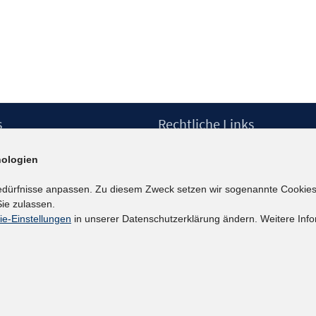
s
Rechtliche Links
Impressum
ologien
etter
Datenschutzerklärung
Erklärung zur Barrierefreiheit
edürfnisse anpassen. Zu diesem Zweck setzen wir sogenannte Cookies
Barrieren melden
ie zulassen.
ie-Einstellungen
in unserer Datenschutzerklärung ändern. Weitere Info