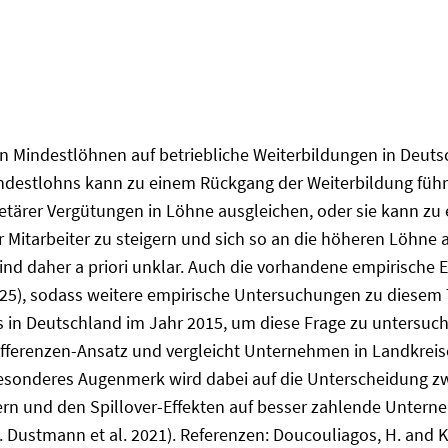
n Mindestlöhnen auf betriebliche Weiterbildungen in Deuts
Mindestlohns kann zu einem Rückgang der Weiterbildung fü
ärer Vergütungen in Löhne ausgleichen, oder sie kann zu 
r Mitarbeiter zu steigern und sich so an die höheren Löhn
 daher a priori unklar. Auch die vorhandene empirische E
5), sodass weitere empirische Untersuchungen zu diesem Th
s in Deutschland im Jahr 2015, um diese Frage zu untersuc
ferenzen-Ansatz und vergleicht Unternehmen in Landkreisen
esonderes Augenmerk wird dabei auf die Unterscheidung z
n und den Spillover-Effekten auf besser zahlende Untern
l. Dustmann et al. 2021). Referenzen: Doucouliagos, H. an