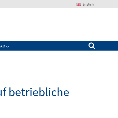
English
Suchen nach:
IAB
f betriebliche