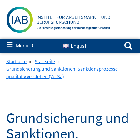
Springe
zum
Inhalt
Suchen nach:
≡
English
Menü
✘
Startseite
»
Startseite
»
Grundsicherung und Sanktionen. Sanktionsprozesse
qualitativ verstehen (VerSa)
Grundsicherung und
Sanktionen.