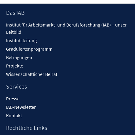
Footer
Das IAB
Inhalt
Institut für Arbeitsmarkt- und Berufsforschung (IAB) – unser
Leitbild
Institutsleitung
Graduiertenprogramm
Befragungen
Projekte
Wissenschaftlicher Beirat
Services
Presse
IAB-Newsletter
Kontakt
Rechtliche Links