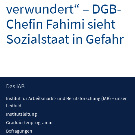
verwundert“ – DGB-
Chefin Fahimi sieht
Sozialstaat in Gefahr
Footer
Das IAB
Inhalt
Institut für Arbeitsmarkt- und Berufsforschung (IAB) – unser
Leitbild
Institutsleitung
Graduiertenprogramm
Befragungen