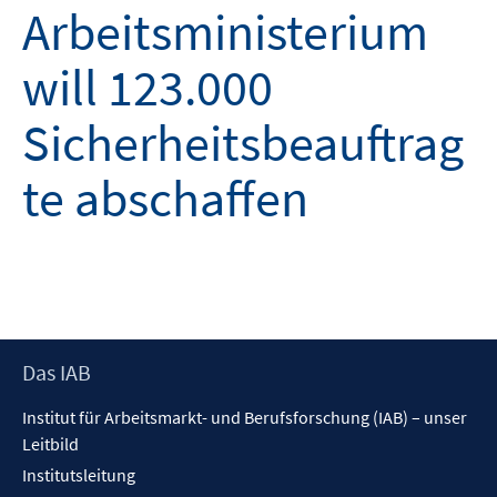
Arbeitsministerium
will 123.000
Sicherheitsbeauftrag
te abschaffen
Footer
Das IAB
Inhalt
Institut für Arbeitsmarkt- und Berufsforschung (IAB) – unser
Leitbild
Institutsleitung