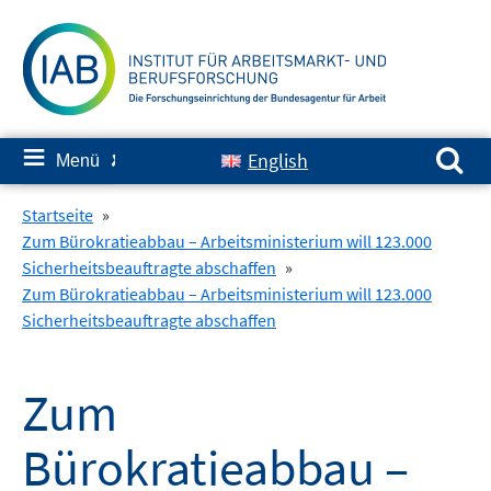
Springe
zum
Inhalt
Suchen nach:
≡
English
Menü
✘
Startseite
»
Zum Bürokratieabbau – Arbeitsministerium will 123.000
Sicherheitsbeauftragte abschaffen
»
Zum Bürokratieabbau – Arbeitsministerium will 123.000
Sicherheitsbeauftragte abschaffen
Zum
Bürokratieabbau –