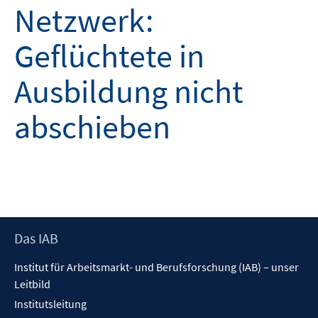
Netzwerk:
Geflüchtete in
Ausbildung nicht
abschieben
Footer
Das IAB
Inhalt
Institut für Arbeitsmarkt- und Berufsforschung (IAB) – unser
Leitbild
Institutsleitung