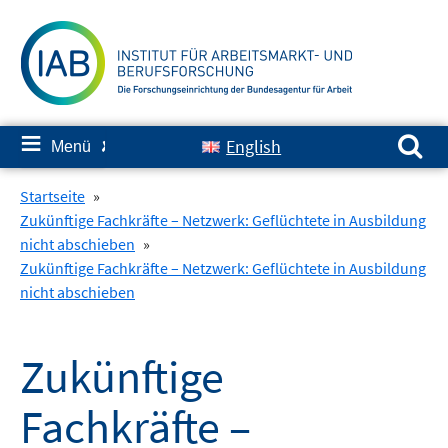
Springe
zum
Inhalt
Suchen nach:
≡
English
Menü
✘
Startseite
»
Zukünftige Fachkräfte – Netzwerk: Geflüchtete in Ausbildung
nicht abschieben
»
Zukünftige Fachkräfte – Netzwerk: Geflüchtete in Ausbildung
nicht abschieben
Zukünftige
Fachkräfte –