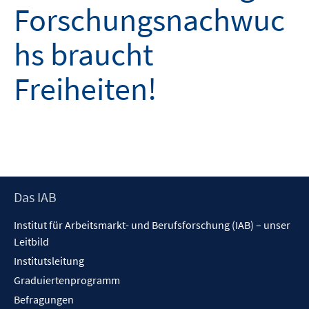
Forschungsnachwuc
hs braucht
Freiheiten!
Footer
Das IAB
Inhalt
Institut für Arbeitsmarkt- und Berufsforschung (IAB) – unser
Leitbild
Institutsleitung
Graduiertenprogramm
Befragungen