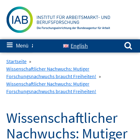
Springe
zum
Inhalt
Suchen nach:
≡
English
Menü
✘
Startseite
»
Wissenschaftlicher Nachwuchs: Mutiger
Forschungsnachwuchs braucht Freiheiten!
»
Wissenschaftlicher Nachwuchs: Mutiger
Forschungsnachwuchs braucht Freiheiten!
Wissenschaftlicher
Nachwuchs: Mutiger