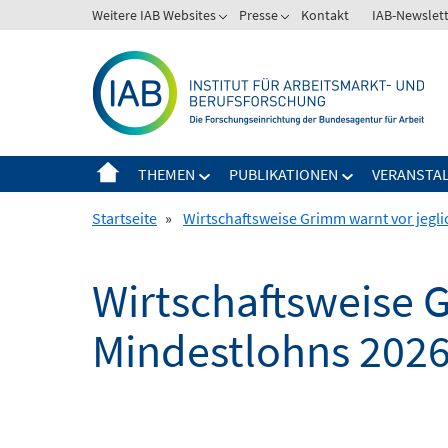
Springe
Weitere IAB Websites
Presse
Kontakt
IAB-Newslet
zum
Inhalt
THEMEN
PUBLIKATIONEN
VERANSTA
Startseite
»
Wirtschaftsweise Grimm warnt vor jegl
Wirtschaftsweise 
Mindestlohns 202