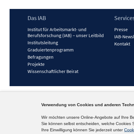
Footer
Das IAB
Service
Inhalt
Institut für Arbeitsmarkt- und
Presse
Berufsforschung (IAB) – unser Leitbild
IAB-Newsl
Institutsleitung
Kontakt
Graduiertenprogramm
Befragungen
Projekte
Wissenschaftlicher Beirat
Verwendung von Cookies und anderen Techn
Wir möchten unsere Online-Angebote auf Ihre B
Sie können selbst entscheiden, welche Cookies S
Ihre Einwilligung können Sie jederzeit unter
Cook