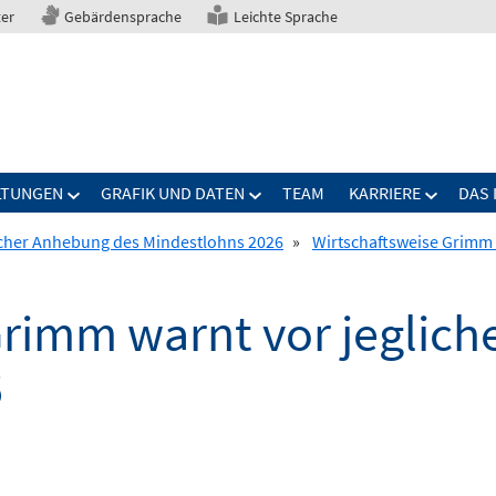
ter
Gebärdensprache
Leichte Sprache
LTUNGEN
GRAFIK UND DATEN
TEAM
KARRIERE
DAS 
icher Anhebung des Mindestlohns 2026
»
Wirtschaftsweise Grimm 
Grimm warnt vor jeglic
6