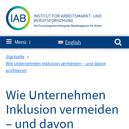
Springe
zum
Inhalt
Suchen nach:
≡
English
Menü
✘
Startseite
»
Wie Unternehmen Inklusion vermeiden – und davon
profitieren
Wie Unternehmen
Inklusion vermeiden
– und davon