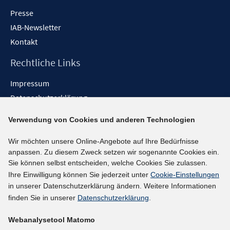
Presse
IAB-Newsletter
Kontakt
Rechtliche Links
Impressum
Datenschutzerklärung
Erklärung zur Barrierefreiheit
Verwendung von Cookies und anderen Technologien
Barrieren melden
Wir möchten unsere Online-Angebote auf Ihre Bedürfnisse
Social-Media-Kanäle
anpassen. Zu diesem Zweck setzen wir sogenannte Cookies ein.
Sie können selbst entscheiden, welche Cookies Sie zulassen.
BlueSky
Ihre Einwilligung können Sie jederzeit unter
Cookie-Einstellungen
YouTube
in unserer Datenschutzerklärung ändern. Weitere Informationen
LinkedIn
finden Sie in unserer
Datenschutzerklärung
.
XING
Webanalysetool Matomo
kununu