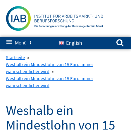
Springe
zum
Inhalt
Suchen nach:
≡
English
Menü
✘
Startseite
»
Weshalb ein Mindestlohn von 15 Euro immer
wahrscheinlicher wird
»
Weshalb ein Mindestlohn von 15 Euro immer
wahrscheinlicher wird
Weshalb ein
Mindestlohn von 15