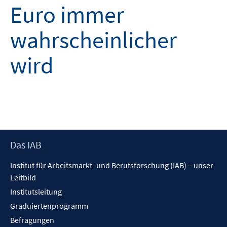
Euro immer
wahrscheinlicher
wird
Footer
Das IAB
Inhalt
Institut für Arbeitsmarkt- und Berufsforschung (IAB) – unser
Leitbild
Institutsleitung
Graduiertenprogramm
Befragungen