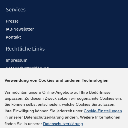
Services
Presse
IAB-Newsletter
Kontakt
Rechtliche Links
Impressum
Datenschutzerklärung
Erklärung zur Barrierefreiheit
Verwendung von Cookies und anderen Technologien
Barrieren melden
Wir möchten unsere Online-Angebote auf Ihre Bedürfnisse
Social-Media-Kanäle
anpassen. Zu diesem Zweck setzen wir sogenannte Cookies ein.
Sie können selbst entscheiden, welche Cookies Sie zulassen.
BlueSky
Ihre Einwilligung können Sie jederzeit unter
Cookie-Einstellungen
YouTube
in unserer Datenschutzerklärung ändern. Weitere Informationen
LinkedIn
finden Sie in unserer
Datenschutzerklärung
.