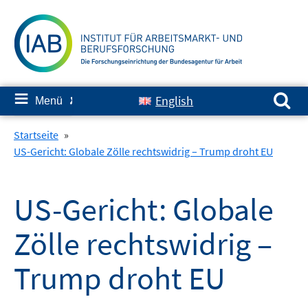
Springe
zum
Inhalt
Suchen nach:
≡
English
Menü
✘
Startseite
»
US-Gericht: Globale Zölle rechtswidrig – Trump droht EU
US-Gericht: Globale
Zölle rechtswidrig –
Trump droht EU