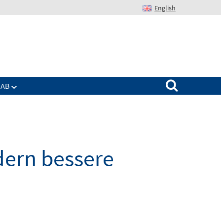
English
Suchen nach:
IAB
dern bessere