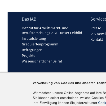
Footer
Das IAB
Service
Inhalt
Institut für Arbeitsmarkt- und
Presse
Berufsforschung (IAB) – unser Leitbild
IAB-Newsl
Institutsleitung
Kontakt
Graduiertenprogramm
Befragungen
Projekte
Wissenschaftlicher Beirat
Verwendung von Cookies und anderen Techn
Wir möchten unsere Online-Angebote auf Ihre B
Sie können selbst entscheiden, welche Cookies S
Ihre Einwilligung können Sie jederzeit unter
Cook