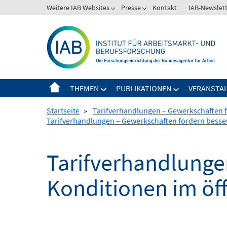
Springe
Weitere IAB Websites
Presse
Kontakt
IAB-Newslet
zum
Inhalt
THEMEN
PUBLIKATIONEN
VERANSTA
Startseite
»
Tarifverhandlungen – Gewerkschaften f
Tarifverhandlungen – Gewerkschaften fordern besser
Tarifverhandlunge
Konditionen im öff