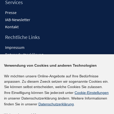
Services
Presse
IAB-Newsletter
Kontakt
Rechtliche Links
Impressum
Datenschutzerklärung
Erklärung zur Barrierefreiheit
Verwendung von Cookies und anderen Technologien
Barrieren melden
Wir möchten unsere Online-Angebote auf Ihre Bedürfnisse
Social-Media-Kanäle
anpassen. Zu diesem Zweck setzen wir sogenannte Cookies ein.
Sie können selbst entscheiden, welche Cookies Sie zulassen.
BlueSky
Ihre Einwilligung können Sie jederzeit unter
Cookie-Einstellungen
YouTube
in unserer Datenschutzerklärung ändern. Weitere Informationen
LinkedIn
finden Sie in unserer
Datenschutzerklärung
.
XING