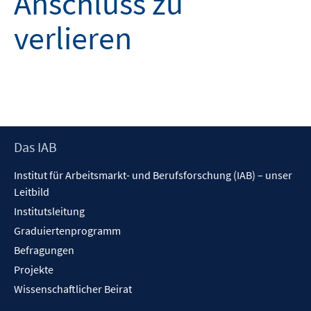
Anschluss zu
verlieren
Footer
Das IAB
Inhalt
Institut für Arbeitsmarkt- und Berufsforschung (IAB) – unser
Leitbild
Institutsleitung
Graduiertenprogramm
Befragungen
Projekte
Wissenschaftlicher Beirat