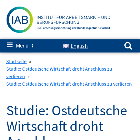
Springe
zum
Inhalt
Suchen nach:
≡
English
Menü
✘
Startseite
»
Studie: Ostdeutsche Wirtschaft droht Anschluss zu
verlieren
»
Studie: Ostdeutsche Wirtschaft droht Anschluss zu verlieren
Studie: Ostdeutsche
Wirtschaft droht