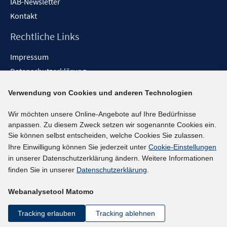
IAB-Newsletter
Kontakt
Rechtliche Links
Impressum
Datenschutzerklärung
Erklärung zur Barrierefreiheit
Verwendung von Cookies und anderen Technologien
Barrieren melden
Wir möchten unsere Online-Angebote auf Ihre Bedürfnisse
Social-Media-Kanäle
anpassen. Zu diesem Zweck setzen wir sogenannte Cookies ein.
Sie können selbst entscheiden, welche Cookies Sie zulassen.
BlueSky
Ihre Einwilligung können Sie jederzeit unter
Cookie-Einstellungen
YouTube
in unserer Datenschutzerklärung ändern. Weitere Informationen
LinkedIn
finden Sie in unserer
Datenschutzerklärung
.
XING
Webanalysetool Matomo
kununu
Netiquette
Tracking erlauben
Tracking ablehnen