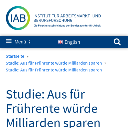
Springe
zum
Inhalt
Suchen nach:
≡
English
Menü
✘
Startseite
»
Studie: Aus für Frührente würde Milliarden sparen
»
Studie: Aus für Frührente würde Milliarden sparen
Studie: Aus für
Frührente würde
Milliarden sparen