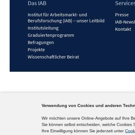
Footer
Das IAB
Service
Inhalt
Institut für Arbeitsmarkt- und
Presse
Berufsforschung (IAB) – unser Leitbild
IAB-Newsl
Institutsleitung
Kontakt
Graduiertenprogramm
Befragungen
Projekte
Wissenschaftlicher Beirat
Verwendung von Cookies und anderen Techn
Wir möchten unsere Online-Angebote auf Ihre B
Sie können selbst entscheiden, welche Cookies S
Ihre Einwilligung können Sie jederzeit unter
Cook