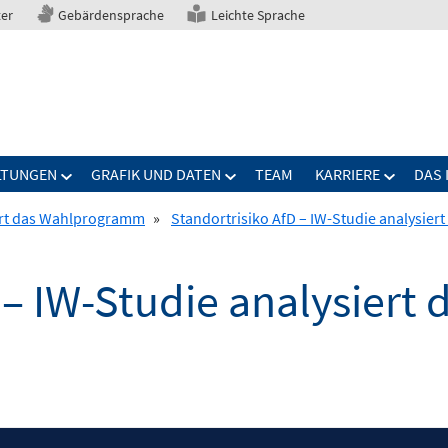
ter
Gebärdensprache
Leichte Sprache
LTUNGEN
GRAFIK UND DATEN
TEAM
KARRIERE
DAS 
iert das Wahlprogramm
»
Standortrisiko AfD – IW-Studie analysie
D – IW-Studie analysier