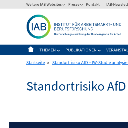
Springe
Weitere IAB Websites
Presse
Kontakt
IAB-Newslet
zum
Inhalt
THEMEN
PUBLIKATIONEN
VERANSTA
Startseite
»
Standortrisiko AfD – IW-Studie analys
Standortrisiko Af