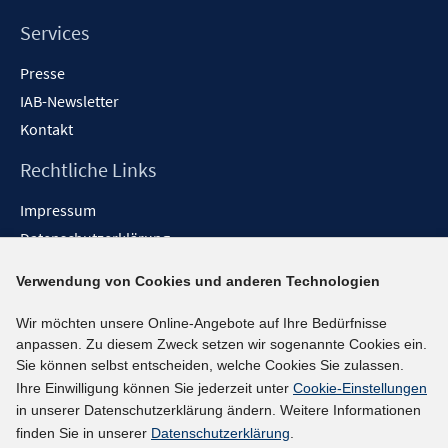
Services
Presse
IAB-Newsletter
Kontakt
Rechtliche Links
Impressum
Datenschutzerklärung
Erklärung zur Barrierefreiheit
Verwendung von Cookies und anderen Technologien
Barrieren melden
Wir möchten unsere Online-Angebote auf Ihre Bedürfnisse
Social-Media-Kanäle
anpassen. Zu diesem Zweck setzen wir sogenannte Cookies ein.
Sie können selbst entscheiden, welche Cookies Sie zulassen.
BlueSky
Ihre Einwilligung können Sie jederzeit unter
Cookie-Einstellungen
YouTube
in unserer Datenschutzerklärung ändern. Weitere Informationen
LinkedIn
finden Sie in unserer
Datenschutzerklärung
.