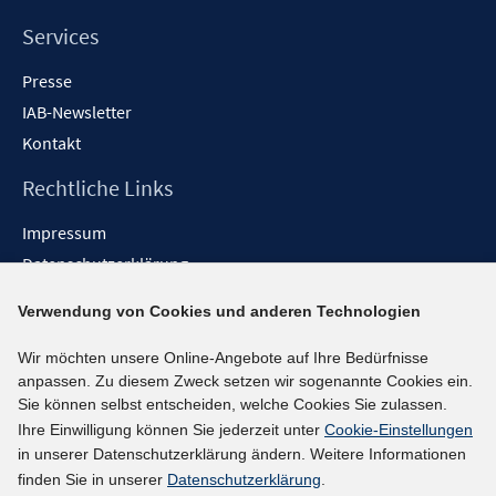
Services
Presse
IAB-Newsletter
Kontakt
Rechtliche Links
Impressum
Datenschutzerklärung
Erklärung zur Barrierefreiheit
Verwendung von Cookies und anderen Technologien
Barrieren melden
Wir möchten unsere Online-Angebote auf Ihre Bedürfnisse
Social-Media-Kanäle
anpassen. Zu diesem Zweck setzen wir sogenannte Cookies ein.
Sie können selbst entscheiden, welche Cookies Sie zulassen.
BlueSky
Ihre Einwilligung können Sie jederzeit unter
Cookie-Einstellungen
YouTube
in unserer Datenschutzerklärung ändern. Weitere Informationen
LinkedIn
finden Sie in unserer
Datenschutzerklärung
.