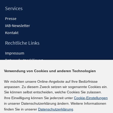
Services
Presse
IAB-Newsletter
Kontakt
Rechtliche Links
Impressum
Datenschutzerklärung
Erklärung zur Barrierefreiheit
Verwendung von Cookies und anderen Technologien
Barrieren melden
Wir möchten unsere Online-Angebote auf Ihre Bedürfnisse
Social-Media-Kanäle
anpassen. Zu diesem Zweck setzen wir sogenannte Cookies ein.
Sie können selbst entscheiden, welche Cookies Sie zulassen.
BlueSky
Ihre Einwilligung können Sie jederzeit unter
Cookie-Einstellungen
YouTube
in unserer Datenschutzerklärung ändern. Weitere Informationen
LinkedIn
finden Sie in unserer
Datenschutzerklärung
.