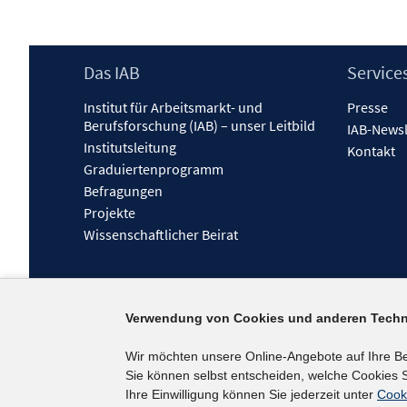
Footer
Das IAB
Service
Inhalt
Institut für Arbeitsmarkt- und
Presse
Berufsforschung (IAB) – unser Leitbild
IAB-Newsl
Institutsleitung
Kontakt
Graduiertenprogramm
Befragungen
Projekte
Wissenschaftlicher Beirat
Verwendung von Cookies und anderen Techn
Wir möchten unsere Online-Angebote auf Ihre B
Sie können selbst entscheiden, welche Cookies S
Ihre Einwilligung können Sie jederzeit unter
Cook