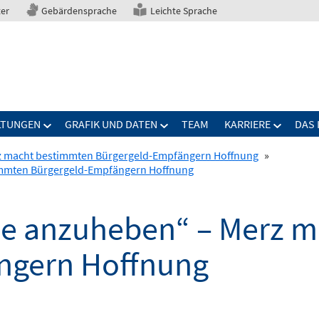
ter
Gebärdensprache
Leichte Sprache
LTUNGEN
GRAFIK UND DATEN
TEAM
KARRIERE
DAS 
rz macht bestimmten Bürgergeld-Empfängern Hoffnung
»
timmten Bürgergeld-Empfängern Hoffnung
tze anzuheben“ – Merz 
ngern Hoffnung