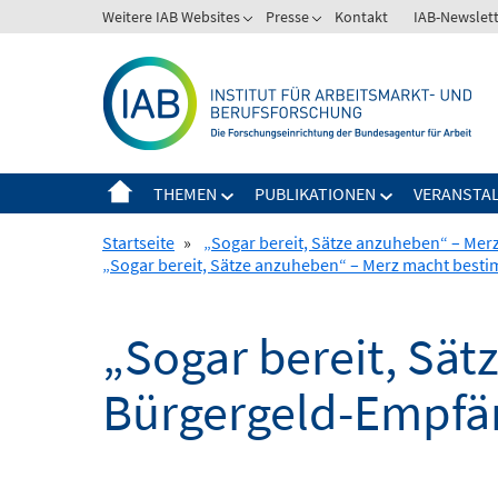
Springe
Weitere IAB Websites
Presse
Kontakt
IAB-Newslet
zum
Inhalt
THEMEN
PUBLIKATIONEN
VERANSTA
Startseite
»
„Sogar bereit, Sätze anzuheben“ – Me
„Sogar bereit, Sätze anzuheben“ – Merz macht bes
„Sogar bereit, Sä
Bürgergeld-Empfä