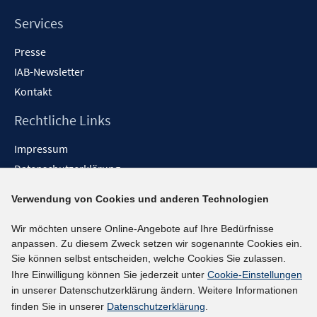
Services
Presse
IAB-Newsletter
Kontakt
Rechtliche Links
Impressum
Datenschutzerklärung
Erklärung zur Barrierefreiheit
Verwendung von Cookies und anderen Technologien
Barrieren melden
Wir möchten unsere Online-Angebote auf Ihre Bedürfnisse
Social-Media-Kanäle
anpassen. Zu diesem Zweck setzen wir sogenannte Cookies ein.
Sie können selbst entscheiden, welche Cookies Sie zulassen.
BlueSky
Ihre Einwilligung können Sie jederzeit unter
Cookie-Einstellungen
YouTube
in unserer Datenschutzerklärung ändern. Weitere Informationen
LinkedIn
finden Sie in unserer
Datenschutzerklärung
.