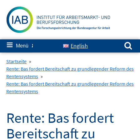
Springe
zum
Inhalt
Suchen nach:
≡
English
Menü
✘
Startseite
»
Rente: Bas fordert Bereitschaft zu grundlegender Reform des
Rentensystems
»
Rente: Bas fordert Bereitschaft zu grundlegender Reform des
Rentensystems
Rente: Bas fordert
Bereitschaft zu