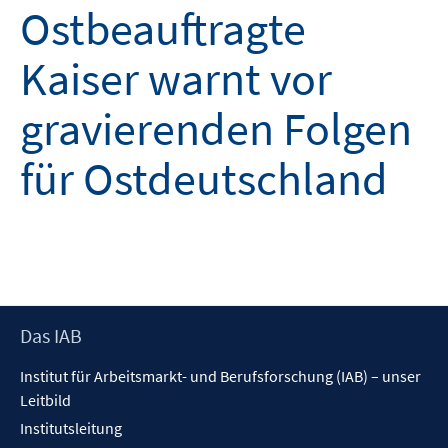
Ostbeauftragte
Kaiser warnt vor
gravierenden Folgen
für Ostdeutschland
Footer
Das IAB
Inhalt
Institut für Arbeitsmarkt- und Berufsforschung (IAB) – unser
Leitbild
Institutsleitung