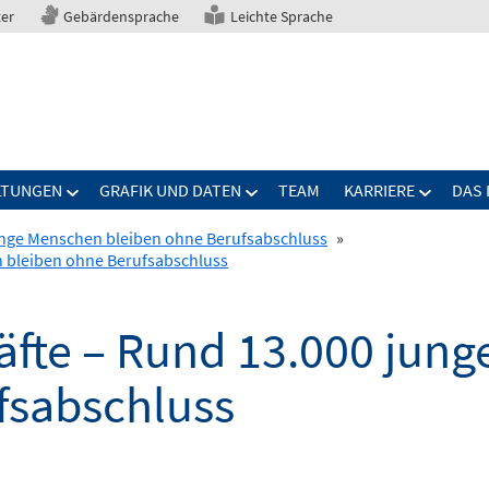
ter
Gebärdensprache
Leichte Sprache
LTUNGEN
GRAFIK UND DATEN
TEAM
KARRIERE
DAS 
junge Menschen bleiben ohne Berufsabschluss
»
n bleiben ohne Berufsabschluss
räfte – Rund 13.000 jun
fsabschluss