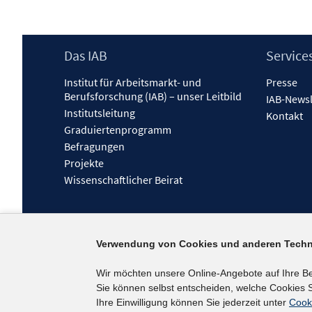
Footer
Das IAB
Service
Inhalt
Institut für Arbeitsmarkt- und
Presse
Berufsforschung (IAB) – unser Leitbild
IAB-Newsl
Institutsleitung
Kontakt
Graduiertenprogramm
Befragungen
Projekte
Wissenschaftlicher Beirat
Verwendung von Cookies und anderen Techn
Wir möchten unsere Online-Angebote auf Ihre B
Sie können selbst entscheiden, welche Cookies S
Ihre Einwilligung können Sie jederzeit unter
Cook