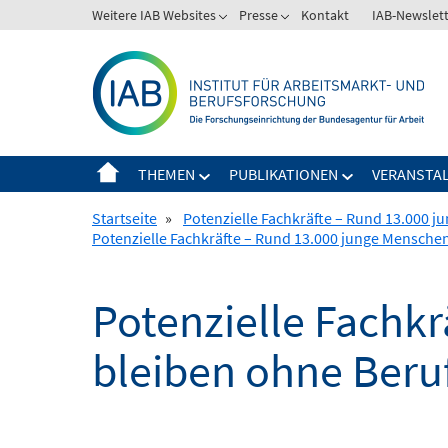
Springe
Weitere IAB Websites
Presse
Kontakt
IAB-Newslet
zum
Inhalt
THEMEN
PUBLIKATIONEN
VERANSTA
Startseite
»
Potenzielle Fachkräfte – Rund 13.000 
Potenzielle Fachkräfte – Rund 13.000 junge Mensche
Potenzielle Fachk
bleiben ohne Beru