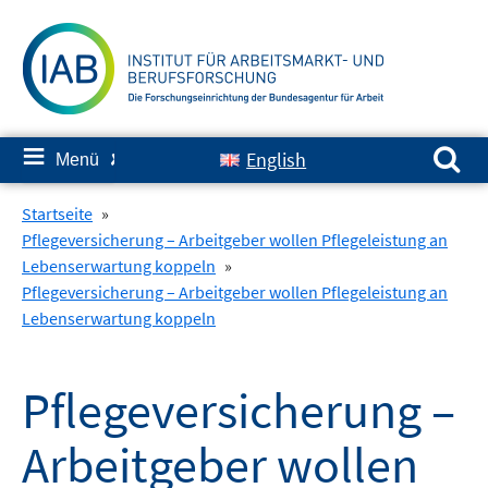
Springe
zum
Inhalt
Suchen nach:
≡
English
Menü
✘
Startseite
»
Pflegeversicherung – Arbeitgeber wollen Pflegeleistung an
Lebenserwartung koppeln
»
Pflegeversicherung – Arbeitgeber wollen Pflegeleistung an
Lebenserwartung koppeln
Pflegeversicherung –
Arbeitgeber wollen