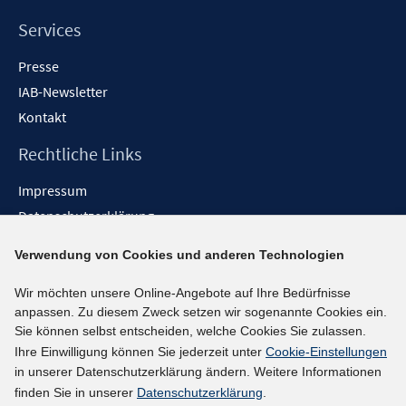
Services
Presse
IAB-Newsletter
Kontakt
Rechtliche Links
Impressum
Datenschutzerklärung
Erklärung zur Barrierefreiheit
Verwendung von Cookies und anderen Technologien
Barrieren melden
Wir möchten unsere Online-Angebote auf Ihre Bedürfnisse
Social-Media-Kanäle
anpassen. Zu diesem Zweck setzen wir sogenannte Cookies ein.
Sie können selbst entscheiden, welche Cookies Sie zulassen.
BlueSky
Ihre Einwilligung können Sie jederzeit unter
Cookie-Einstellungen
YouTube
in unserer Datenschutzerklärung ändern. Weitere Informationen
LinkedIn
finden Sie in unserer
Datenschutzerklärung
.