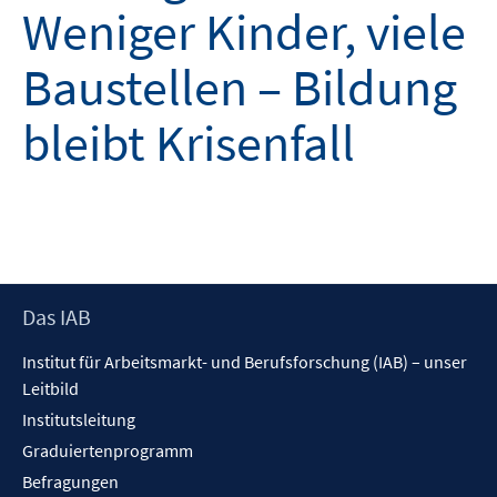
Weniger Kinder, viele
Baustellen – Bildung
bleibt Krisenfall
Footer
Das IAB
Inhalt
Institut für Arbeitsmarkt- und Berufsforschung (IAB) – unser
Leitbild
Institutsleitung
Graduiertenprogramm
Befragungen