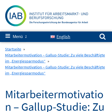
Springe
zum
Inhalt
Suchen nach:
≡
English
Menü
✘
Startseite
»
Mitarbeitermotivation – Gallup-Studie: Zu viele Beschäftigte
im „Energiesparmodus“
»
Mitarbeitermotivation – Gallup-Studie: Zu viele Beschäftigte
im „Energiesparmodus“
Mitarbeitermotivatio
n – Gallup-Studie: Zu