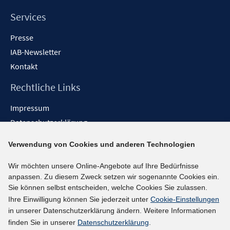
Services
Presse
IAB-Newsletter
Kontakt
Rechtliche Links
Impressum
Datenschutzerklärung
Erklärung zur Barrierefreiheit
Verwendung von Cookies und anderen Technologien
Barrieren melden
Wir möchten unsere Online-Angebote auf Ihre Bedürfnisse
Social-Media-Kanäle
anpassen. Zu diesem Zweck setzen wir sogenannte Cookies ein.
Sie können selbst entscheiden, welche Cookies Sie zulassen.
BlueSky
Ihre Einwilligung können Sie jederzeit unter
Cookie-Einstellungen
YouTube
in unserer Datenschutzerklärung ändern. Weitere Informationen
LinkedIn
finden Sie in unserer
Datenschutzerklärung
.