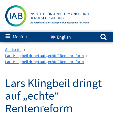
Springe
zum
Inhalt
Suchen nach:
≡
English
Menü
✘
Startseite
»
Lars Klingbeil dringt auf „echte“ Rentenreform
»
Lars Klingbeil dringt auf „echte“ Rentenreform
Lars Klingbeil dringt
auf „echte“
Rentenreform