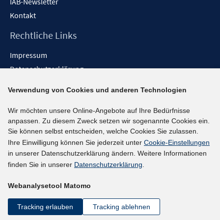
IAB-Newsletter
Kontakt
Rechtliche Links
Impressum
Datenschutzerklärung
Erklärung zur Barrierefreiheit
Verwendung von Cookies und anderen Technologien
Barrieren melden
Wir möchten unsere Online-Angebote auf Ihre Bedürfnisse
Social-Media-Kanäle
anpassen. Zu diesem Zweck setzen wir sogenannte Cookies ein.
Sie können selbst entscheiden, welche Cookies Sie zulassen.
BlueSky
Ihre Einwilligung können Sie jederzeit unter
Cookie-Einstellungen
YouTube
in unserer Datenschutzerklärung ändern. Weitere Informationen
LinkedIn
finden Sie in unserer
Datenschutzerklärung
.
XING
Webanalysetool Matomo
kununu
Netiquette
Tracking erlauben
Tracking ablehnen