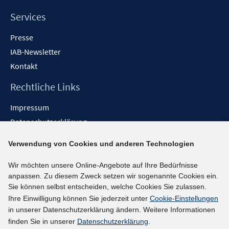
Services
Presse
IAB-Newsletter
Kontakt
Rechtliche Links
Impressum
Datenschutzerklärung
Erklärung zur Barrierefreiheit
Verwendung von Cookies und anderen Technologien
Barrieren melden
Wir möchten unsere Online-Angebote auf Ihre Bedürfnisse
Social-Media-Kanäle
anpassen. Zu diesem Zweck setzen wir sogenannte Cookies ein.
Sie können selbst entscheiden, welche Cookies Sie zulassen.
BlueSky
Ihre Einwilligung können Sie jederzeit unter
Cookie-Einstellungen
YouTube
in unserer Datenschutzerklärung ändern. Weitere Informationen
LinkedIn
finden Sie in unserer
Datenschutzerklärung
.