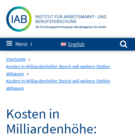
Springe
zum
Inhalt
Suchen nach:
≡
English
Menü
✘
Startseite
»
Kosten in Milliardenhöhe: Bosch will weitere Stellen
abbauen
»
Kosten in Milliardenhöhe: Bosch will weitere Stellen
abbauen
Kosten in
Milliardenhöhe: