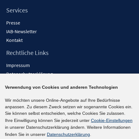
Services
Presse
IAB-Newsletter
Kontakt
Rechtliche Links
Impressum
Datenschutzerklärung
Erklärung zur Barrierefreiheit
Verwendung von Cookies und anderen Technologien
Barrieren melden
Wir möchten unsere Online-Angebote auf Ihre Bedürfnisse
Social-Media-Kanäle
anpassen. Zu diesem Zweck setzen wir sogenannte Cookies ein.
Sie können selbst entscheiden, welche Cookies Sie zulassen.
BlueSky
Ihre Einwilligung können Sie jederzeit unter
Cookie-Einstellungen
YouTube
in unserer Datenschutzerklärung ändern. Weitere Informationen
LinkedIn
finden Sie in unserer
Datenschutzerklärung
.