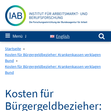
Springe
zum
Inhalt
Suchen nach:
≡
English
Menü
✘
Startseite
»
Kosten für Bürgergeldbezieher: Krankenkassen verklagen
Bund
»
Kosten für Bürgergeldbezieher: Krankenkassen verklagen
Bund
Kosten für
Bürgergeldbezieher: