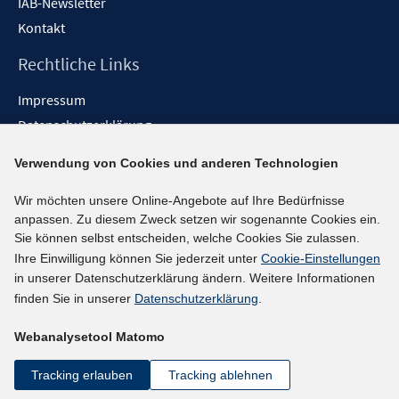
IAB-Newsletter
Kontakt
Rechtliche Links
Impressum
Datenschutzerklärung
Erklärung zur Barrierefreiheit
Verwendung von Cookies und anderen Technologien
Barrieren melden
Wir möchten unsere Online-Angebote auf Ihre Bedürfnisse
Social-Media-Kanäle
anpassen. Zu diesem Zweck setzen wir sogenannte Cookies ein.
Sie können selbst entscheiden, welche Cookies Sie zulassen.
BlueSky
Ihre Einwilligung können Sie jederzeit unter
Cookie-Einstellungen
YouTube
in unserer Datenschutzerklärung ändern. Weitere Informationen
LinkedIn
finden Sie in unserer
Datenschutzerklärung
.
XING
Webanalysetool Matomo
kununu
Netiquette
Tracking erlauben
Tracking ablehnen