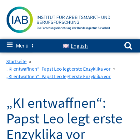
Springe
zum
Inhalt
Suchen nach:
≡
English
Menü
✘
Startseite
»
„KI entwaffnen“: Papst Leo legt erste Enzyklika vor
»
„KI entwaffnen“: Papst Leo legt erste Enzyklika vor
„KI entwaffnen“:
Papst Leo legt erste
Enzyklika vor